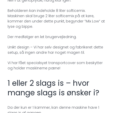
Nem at genopfylde, hurtig klar igen.
Beholderen kan indeholde 8 liter softicemix.
Maskinen skal bruge 2 liter softicemix på at køre,
kommer den under dette punkt, begynder ”Mix Low” at
lyse og bippe.
Der medfølger en let brugervejledning.
Unikt design – Vi har selv designet og fabrikeret dette
setup, så ingen andre har noget magen til.
Vi har fået specialsyet transportcover som beskytter
og holder maskinerne pæne!
1 eller 2 slags is – hvor
mange slags is ønsker i?
Da der kun er 1 kammer, kan denne maskine have 1
slags is af gangen,