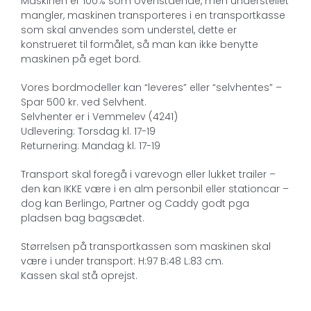
Maskinen er 100% som ovenstående, men understellet
mangler, maskinen transporteres i en transportkasse
som skal anvendes som understel, dette er
konstrueret til formålet, så man kan ikke benytte
maskinen på eget bord.
Vores bordmodeller kan “leveres” eller “selvhentes” –
Spar 500 kr. ved Selvhent.
Selvhenter er i Vemmelev (4241)
Udlevering: Torsdag kl. 17-19
Returnering: Mandag kl. 17-19
Transport skal foregå i varevogn eller lukket trailer –
den kan IKKE være i en alm personbil eller stationcar –
dog kan Berlingo, Partner og Caddy godt pga
pladsen bag bagsædet.
Størrelsen på transportkassen som maskinen skal
være i under transport: H:97 B:48 L:83 cm.
Kassen skal stå oprejst.