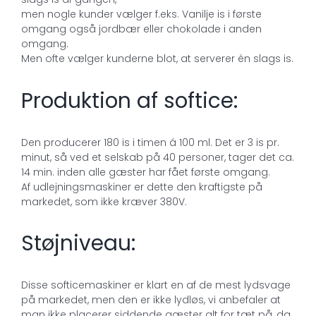
men nogle kunder vælger f.eks. Vanilje is i første
omgang også jordbær eller chokolade i anden
omgang.
Men ofte vælger kunderne blot, at serverer én slags is.
Produktion af softice:
Den producerer 180 is i timen á 100 ml. Det er 3 is pr.
minut, så ved et selskab på 40 personer, tager det ca.
14 min. inden alle gæster har fået første omgang.
Af udlejningsmaskiner er dette den kraftigste på
markedet, som ikke kræver 380V.
Støjniveau:
Disse softicemaskiner er klart en af de mest lydsvage
på markedet, men den er ikke lydløs, vi anbefaler at
man ikke placerer siddende gæster alt for tæt på, da