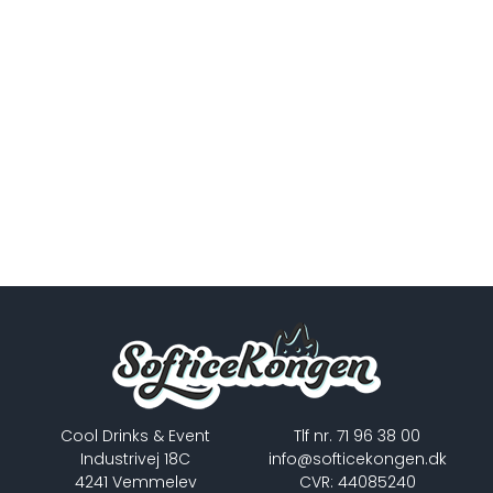
Cool Drinks & Event
Tlf nr. 71 96 38 00
Industrivej 18C
info@softicekongen.dk
4241 Vemmelev
CVR: 44085240